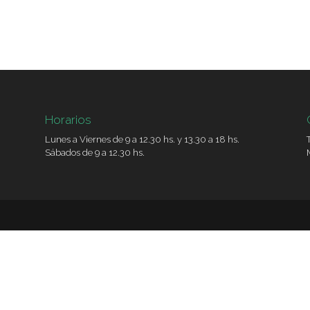
ut casino canada
crypto casino canada
bitcoin casino
skrill casinos 
Horarios
Lunes a Viernes de 9 a 12.30 hs. y 13.30 a 18 hs.
Sábados de 9 a 12.30 hs.