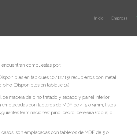
Inicio
Empresa
Se encuentran compuestas por:
ponibles en tabiques 10/12/15) recubiertos con metal
 pino (Disponibles en tabique 15).
 de madera de pino tratado y secado y panel interior
Son emplacadas con tableros de MDF de 4, 5 o 9mm, listos
guientes terminaciones: pino, cedro, cerejeira (roble) o
 casos, son emplacadas con tableros de MDF de 5 o