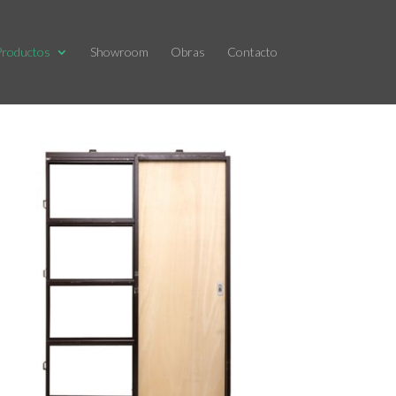
Productos
Showroom
Obras
Contacto