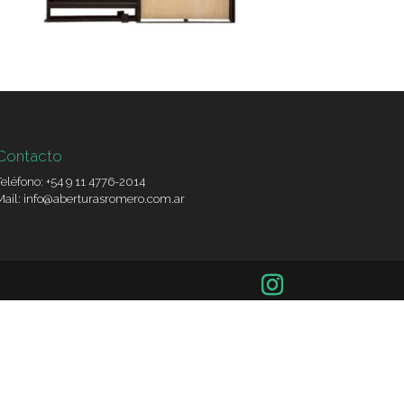
uk
non gamstop casinos uk
online casino paysafecard
Contacto
Teléfono: +54 9 11 4776-2014
Mail:
info@aberturasromero.com.ar