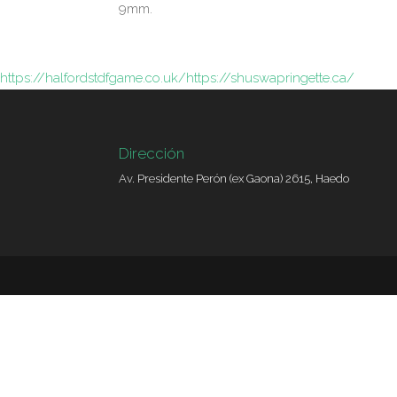
9mm.
non gamstop casino paypal
credit card online casinos
fastest payo
pay by mobile casino uk
harry casino withdrawal time
https://halfordstdfgame.co.uk/
https://shuswapringette.ca/
Dirección
Av. Presidente Perón (ex Gaona) 2615, Haedo