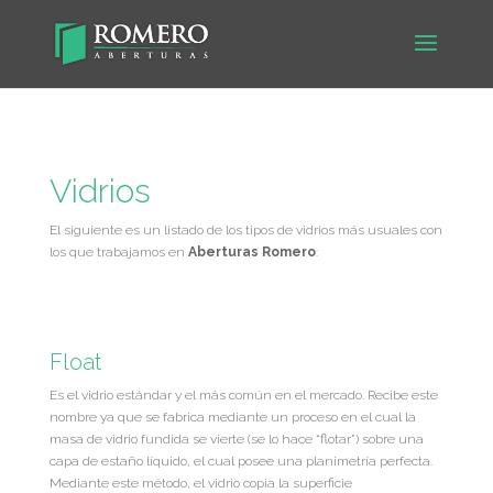
casinos not on gamstop
Vidrios
El siguiente es un listado de los tipos de vidrios más usuales con
los que trabajamos en
Aberturas Romero
:
Float
Es el vidrio estándar y el más común en el mercado. Recibe este
nombre ya que se fabrica mediante un proceso en el cual la
masa de vidrio fundida se vierte (se lo hace “flotar”) sobre una
capa de estaño líquido, el cual posee una planimetría perfecta.
Mediante este método, el vidrio copia la superficie