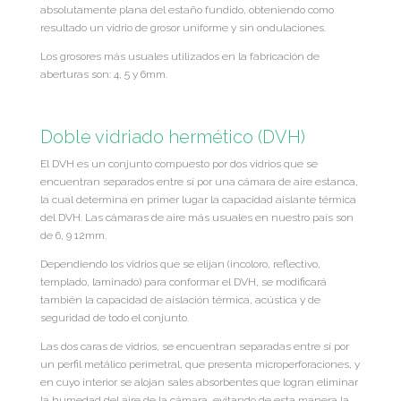
absolutamente plana del estaño fundido, obteniendo como
resultado un vidrio de grosor uniforme y sin ondulaciones.
Los grosores más usuales utilizados en la fabricación de
aberturas son: 4, 5 y 6mm.
Doble vidriado hermético (DVH)
El DVH es un conjunto compuesto por dos vidrios que se
encuentran separados entre sí por una cámara de aire estanca,
la cual determina en primer lugar la capacidad aislante térmica
del DVH. Las cámaras de aire más usuales en nuestro país son
de 6, 9 12mm.
Dependiendo los vidrios que se elijan (incoloro, reflectivo,
templado, laminado) para conformar el DVH, se modificará
también la capacidad de aislación térmica, acústica y de
seguridad de todo el conjunto.
Las dos caras de vidrios, se encuentran separadas entre sí por
un perfil metálico perimetral, que presenta microperforaciones, y
en cuyo interior se alojan sales absorbentes que logran eliminar
la humedad del aire de la cámara, evitando de esta manera la