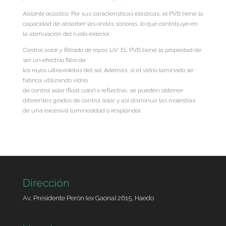
Aislante acústico:
Por sus características elásticas, el PVB tiene la
capacidad de absorber las ondas sonoras, lo que contribuye en
la atenuación del ruido exterior.
Control solar y filtrado de rayos UV:
EL PVB tiene la propiedad de
ser un efectivo filtro de
los rayos ultravioletas del sol. Además, si el vidrio laminado se
fabrica utilizando vidrio
de control solar (float color) o reflectivo, se pueden obtener
diferentes grados de control solar y así disminuir las molestias
de una excesiva luminosidad o resplandor.
Dirección
Av. Presidente Perón (ex Gaona) 2615, Haedo